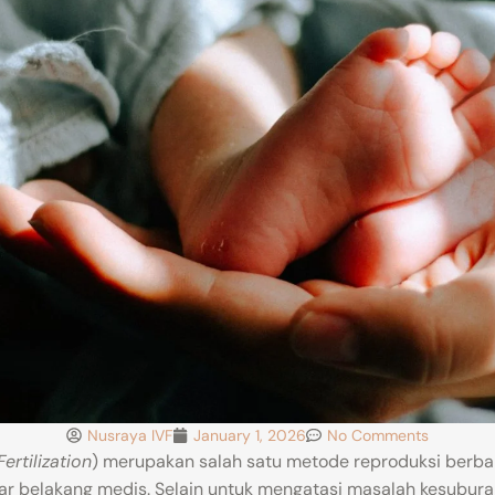
Nusraya IVF
January 1, 2026
No Comments
Fertilization
) merupakan salah satu metode reproduksi berba
ar belakang medis. Selain untuk mengatasi masalah kesubura