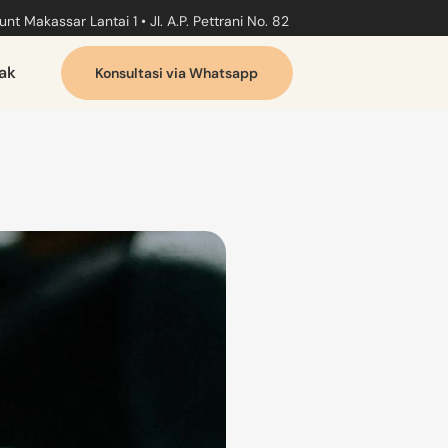
nt Makassar Lantai 1 • Jl. A.P. Pettrani No. 82
ak
Konsultasi via Whatsapp