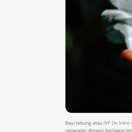
Bayi tabung atau IVF (
In Vitro 
pasangan dengan berbagai lat