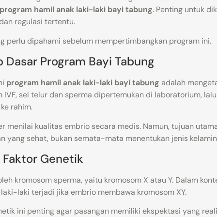
program hamil anak laki-laki bayi tabung
. Penting untuk d
dan regulasi tertentu.
ang perlu dipahami sebelum mempertimbangkan program ini.
 Dasar Program Bayi Tabung
mi
program hamil anak laki-laki bayi tabung
adalah mengeta
 IVF, sel telur dan sperma dipertemukan di laboratorium, lal
ke rahim.
r menilai kualitas embrio secara medis. Namun, tujuan utama
n yang sehat, bukan semata-mata menentukan jenis kelamin
n Faktor Genetik
 oleh kromosom sperma, yaitu kromosom X atau Y. Dalam kon
in laki-laki terjadi jika embrio membawa kromosom XY.
tik ini penting agar pasangan memiliki ekspektasi yang re